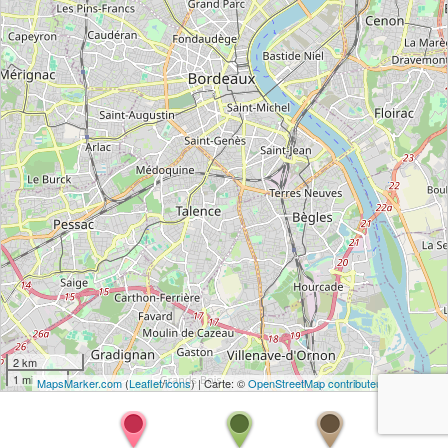
2 km
1 mi
MapsMarker.com
(
Leaflet
/
icons
) | Carte: ©
OpenStreetMap contributeurs
(
modifier
)