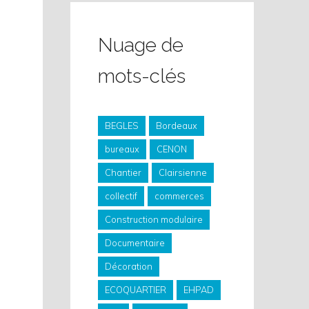
Nuage de
mots-clés
BEGLES
Bordeaux
bureaux
CENON
Chantier
Clairsienne
collectif
commerces
Construction modulaire
Documentaire
Décoration
ECOQUARTIER
EHPAD