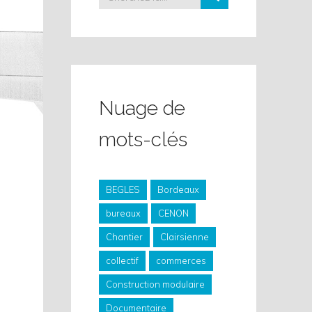
Nuage de
mots-clés
BEGLES
Bordeaux
bureaux
CENON
Chantier
Clairsienne
collectif
commerces
Construction modulaire
Documentaire