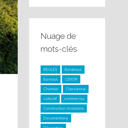
Nuage de
mots-clés
BEGLES
Bordeaux
bureaux
CENON
Chantier
Clairsienne
collectif
commerces
Construction modulaire
Documentaire
Décoration